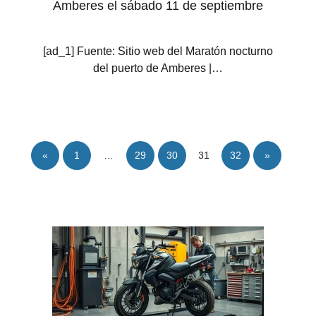
Amberes el sábado 11 de septiembre
[ad_1] Fuente: Sitio web del Maratón nocturno
del puerto de Amberes |…
«
1
…
29
30
31
32
»