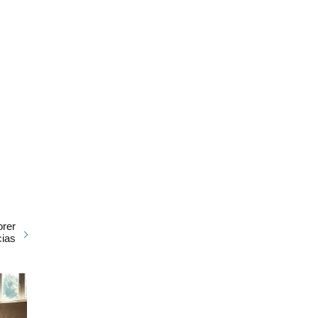
orer
cias